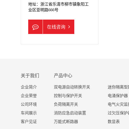
地址：浙江省乐清市柳市镇象阳工
业区亚明路666号
在线咨询
关于我们
产品中心
企业简介
双电源自动转换开关
迷你隔离型
企业荣誉
控制与保护开关
电涌保护器
公司环境
负荷隔离开关
电气火灾监
车间展示
消防应急启动装置
过欠压保护
客户见证
万能式断路器
数显表